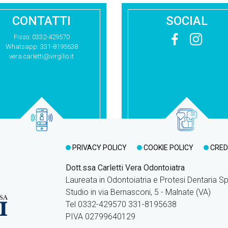
CONTATTI
SOCIAL
Fisso: 0332-429570
Whatsapp: 331-8195638
vera.carletti@virgilio.it
PRIVACY POLICY
COOKIE POLICY
CRED
Dott.ssa Carletti Vera Odontoiatra
Laureata in Odontoiatria e Protesi Dentaria S
Studio in via Bernasconi, 5 - Malnate (VA)
Tel 0332-429570 331-8195638
PIVA 02799640129