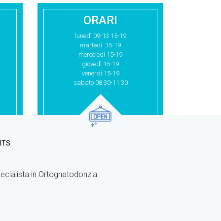
ORARI
lunedì 09-13 15-19
martedì 15-19
mercoledì 15-19
giovedì 15-19
venerdì 15-19
sabato 08:30-11:30
ITS
pecialista in Ortognatodonzia