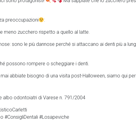
olci sono protagonisti!
Ma sappiate che lo zucchero presen
nza preoccupazioni
:
ne meno zucchero rispetto a quello al latte.
: sono le più dannose perché si attaccano ai denti più a lungo e
iché possono rompere o scheggiare i denti.
mai abbiate bisogno di una visita post-Halloween, siamo qui per 
ne albo odontoiatri di Varese n. 791/2004
sticoCarletti
o #ConsigliDentali #Losapeviche