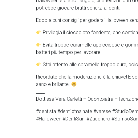
Halloween è dietro l’angolo, una festa in cui i d
potrebbe giocare brutti scherzi ai denti.
Ecco alcuni consigli per godersi Halloween se
Privilegia il cioccolato fondente, che contie
Evita troppe caramelle appiccicose e gommose
batteri più tempo per lavorare.
Stai attento alle caramelle troppo dure, po
Ricordate che la moderazione è la chiave! E se 
sano e brillante.
____
Dott.ssa Vera Carletti – Odontoiatra – Iscrizio
#dentista #denti #malnate #varese #StudioDenti
#Halloween #DentiSani #Zucchero #SorrisoSan