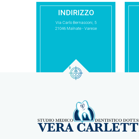
INDIRIZZO
Via Carlo Bernasconi, 5
21046 Malnate - Varese