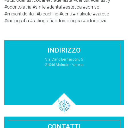
#studiodentisticocarletti #dentista #dentist #dentistry
#odontoiatria #smile #dental #estetica #sorriso
#impiantidentali #bleaching #denti #malnate #varese
#radiografia #radiografiaodontologica #ortodonzia
INDIRIZZO
Via Carlo Bernasconi, 5
21046 Malnate - Varese
CONTATTI